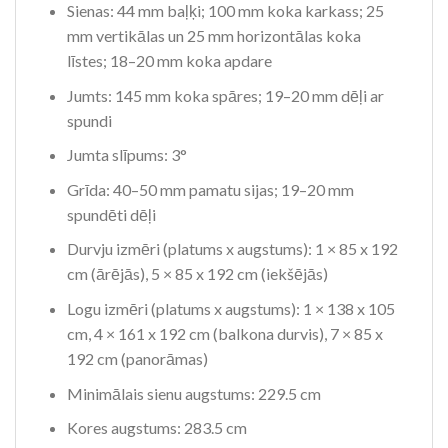
Sienas: 44 mm baļķi; 100 mm koka karkass; 25
mm vertikālas un 25 mm horizontālas koka
līstes; 18–20 mm koka apdare
Jumts: 145 mm koka spāres; 19–20 mm dēļi ar
spundi
Jumta slīpums: 3°
Grīda: 40–50 mm pamatu sijas; 19–20 mm
spundēti dēļi
Durvju izmēri (platums x augstums): 1 × 85 x 192
cm (ārējās), 5 × 85 x 192 cm (iekšējās)
Logu izmēri (platums x augstums): 1 × 138 x 105
cm, 4 × 161 x 192 cm (balkona durvis), 7 × 85 x
192 cm (panorāmas)
Minimālais sienu augstums: 229.5 cm
Kores augstums: 283.5 cm