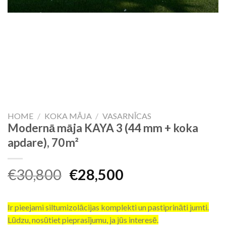
HOME
/
KOKA MĀJA
/
VASARNĪCAS
Modernā māja KAYA 3 (44 mm + koka
apdare), 70 m²
Original
Current
€
30,800
€
28,500
price
price
was:
is:
Ir pieejami siltumizolācijas komplekti un pastiprināti jumti.
€30,800.
€28,500.
Lūdzu, nosūtiet pieprasījumu, ja jūs interesē.