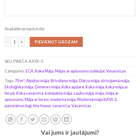
Available on backorder
Modernā māja KAYA 3 (44 mm + koka apdare), 70 m² quantity
PIEVIENOT GROZAM
SKU:
PINECA-KAYA-3
Categories:
ECA
,
Koka Māja
,
Mājas ar apšuvumu izolācijai
,
Vasarnīcas
Tags:
70 m²
,
Atpūtas māja
,
Brīvdienu māja
,
Dārza māja
,
dzīvojamā māja
,
Ekoloģiska māja
,
Ģimenes māja
,
Koka apdare
,
Koka māja
,
koka māja ar
terasi
,
Koka vasarnīca
,
kompakta māja
,
Lauku māja
,
māja
,
māja ar
apšuvumu
,
Māja ar terasi
,
moderna māja
,
Modernā māja KAYA 3
,
panorāmas logi
,
tiny house
,
vasarnīca
,
Vasarnīcas
Vai jums ir jautājumi?