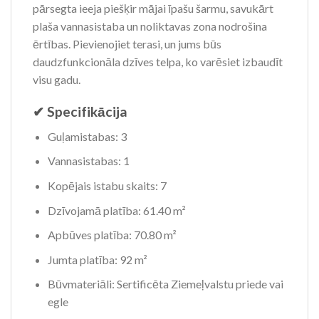
pārsegta ieeja piešķir mājai īpašu šarmu, savukārt
plaša vannasistaba un noliktavas zona nodrošina
ērtības. Pievienojiet terasi, un jums būs
daudzfunkcionāla dzīves telpa, ko varēsiet izbaudīt
visu gadu.
✔ Specifikācija
Guļamistabas: 3
Vannasistabas: 1
Kopējais istabu skaits: 7
Dzīvojamā platība: 61.40 m²
Apbūves platība: 70.80 m²
Jumta platība: 92 m²
Būvmateriāli: Sertificēta Ziemeļvalstu priede vai
egle