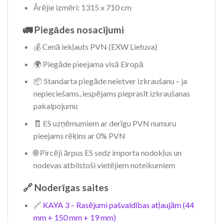
Ārējie izmēri: 1315 x 710 cm
🚛 Piegādes nosacījumi
💰 Cenā iekļauts PVN (EXW Lietuva)
🌍 Piegāde pieejama visā Eiropā
📦 Standarta piegāde neietver izkraušanu – ja
nepieciešams, iespējams pieprasīt izkraušanas
pakalpojumu
🧾 ES uzņēmumiem ar derīgu PVN numuru
pieejams rēķins ar 0% PVN
🌐 Pircēji ārpus ES sedz importa nodokļus un
nodevas atbilstoši vietējiem noteikumiem
🔗 Noderīgas saites
🔗
KAYA 3 – Rasējumi pašvaldības atļaujām (44
mm + 150 mm + 19 mm)