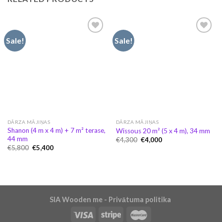
Sale!
Sale!
Pievienot
Pievienot
vēlmju
vēlmju
sarakstam
sarakstam
DĀRZA MĀJIŅAS
DĀRZA MĀJIŅAS
Shanon (4 m x 4 m) + 7 m² terase,
Wissous 20 m² (5 x 4 m), 34 mm
44 mm
Original
Current
€
4,300
€
4,000
price
price
Original
Current
€
5,800
€
5,400
was:
is:
price
price
€4,300.
€4,000.
was:
is:
€5,800.
€5,400.
SIA Wooden me - Privātuma politika