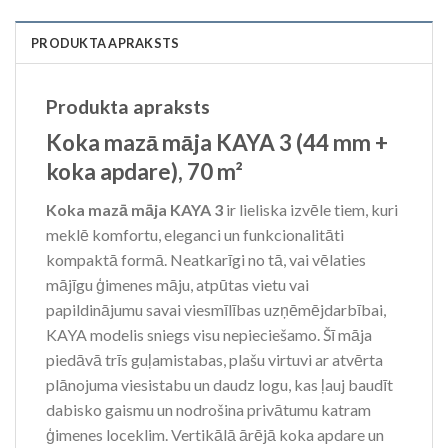
PRODUKTA APRAKSTS
Produkta apraksts
Koka mazā māja KAYA 3 (44 mm +
koka apdare), 70 m²
Koka mazā māja KAYA 3
ir lieliska izvēle tiem, kuri
meklē komfortu, eleganci un funkcionalitāti
kompaktā formā. Neatkarīgi no tā, vai vēlaties
mājīgu ģimenes māju, atpūtas vietu vai
papildinājumu savai viesmīlības uzņēmējdarbībai,
KAYA modelis sniegs visu nepieciešamo. Šī māja
piedāvā trīs guļamistabas, plašu virtuvi ar atvērta
plānojuma viesistabu un daudz logu, kas ļauj baudīt
dabisko gaismu un nodrošina privātumu katram
ģimenes loceklim. Vertikālā ārējā koka apdare un