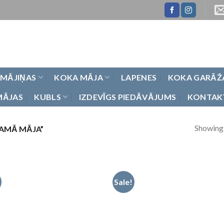
 MĀJIŅAS
KOKA MĀJA
LAPENES
KOKA GARĀŽ
MĀJAS
KUBLS
IZDEVĪGS PIEDĀVĀJUMS
KONTAK
Showing a
AMĀ MĀJA”
Sale!
Pievienot
Pievie
vēlmju
vēlmj
sarakstam
saraks