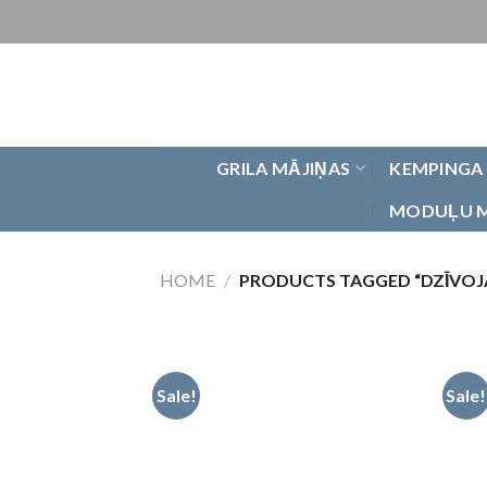
Skip
to
content
GRILA MĀJIŅAS
KEMPINGA
MODUĻU 
HOME
/
PRODUCTS TAGGED “DZĪVOJ
Sale!
Sale!
Pievienot
vēlmju
sarakstam