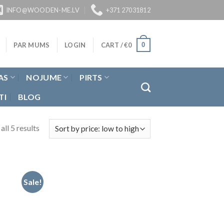
INFO@WOODEN-ME.LV
+371 27031812
0
PAR MUMS
LOGIN
CART /
€
0
AS
NOJUME
PIRTS
TI
BLOG
ll 5 results
Sale!
not
Pievienot
u
vēlmju
tam
sarakstam