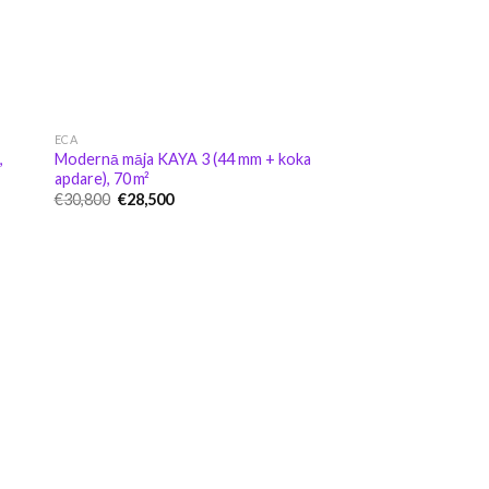
ECA
,
Modernā māja KAYA 3 (44 mm + koka
apdare), 70 m²
Original
Current
€
30,800
€
28,500
price
price
was:
is:
€30,800.
€28,500.