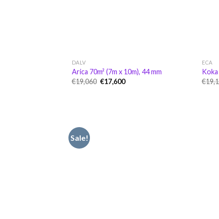
DALV
ECA
Arica 70m² (7m x 10m), 44 mm
Koka 
Original
Current
€
19,060
€
17,600
€
19,
price
price
was:
is:
€19,060.
€17,600.
Sale!
Pievienot
vēlmju
sarakstam