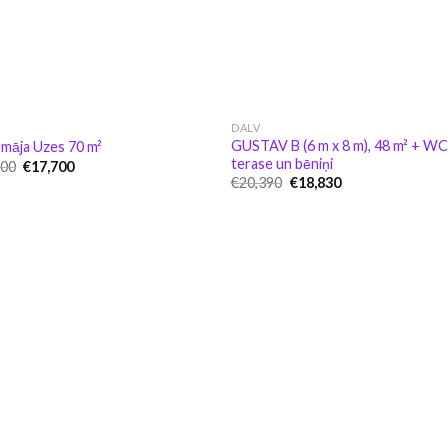
DALV
GUSTAV B (6 m x 8 m), 48 m² + WC
māja Uzes 70 m²
terase un bēniņi
Original
Current
100
€
17,700
price
price
Original
Current
€
20,390
€
18,830
was:
is:
price
price
€19,100.
€17,700.
was:
is:
€20,390.
€18,830.