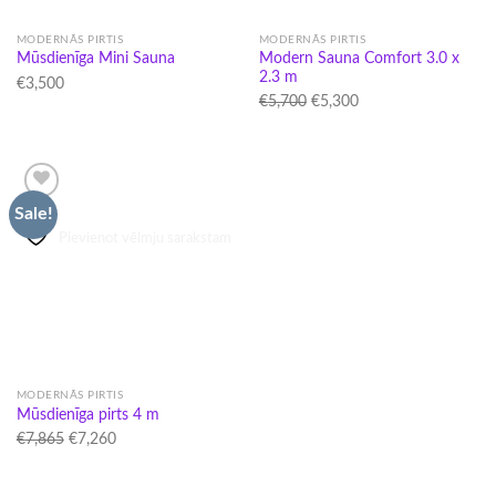
MODERNĀS PIRTIS
MODERNĀS PIRTIS
Modern Sauna Comfort 3.0 x
Mūsdienīga Mini Sauna
2.3 m
€
3,500
Original
Current
€
5,700
€
5,300
price
price
was:
is:
€5,700.
€5,300.
Sale!
Pievienot vēlmju sarakstam
MODERNĀS PIRTIS
Mūsdienīga pirts 4 m
Original
Current
€
7,865
€
7,260
price
price
was:
is: