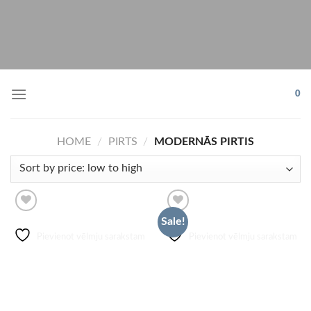
Skip
to
content
0
HOME
/
PIRTS
/
MODERNĀS PIRTIS
Sale!
Pievienot vēlmju sarakstam
Pievienot vēlmju sarakstam