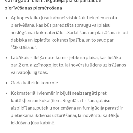
Katru gadu “čīkst”.
Ikgadējā plaisu pārbaude
pierīvēšanas piemērošana
Apkopes laikā jūsu kabīnei visbiežāk tiek piemērota
pierīvēšana, kas būs paredzēta spraugu vai plaisu
noslēgšanai kokmateriālos. Sadalīšana un plaisāšana ir ļoti
dabiska un izplatīta koksnes īpašība, un to sauc par
“čīkstēšanu”.
Labākais – īkšķa noteikums- jebkura plaisa, kas lielāka
par 2 cm, aizzīmogojiet to, lai novērstu ūdens uzkrāšanos
vai vaboļu ligzdas.
Gada kaitēkļu kontrole
Kokmateriāli vienmēr ir bijuši neaizsargāti pret
kaitēkļiem un kukaiņiem. Regulāra tīrīšana, plaisu
aizpildīšana, putekļu noņemšana un fumigācija parasti ir
pietiekama ikdienas uzturēšanai, lai novērstu kaitēkļu
iekļūšanu jūsu kabīnē.