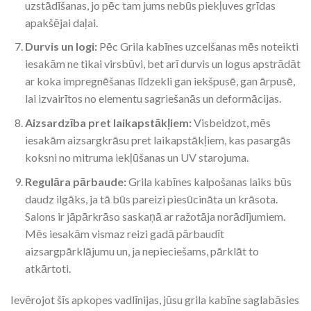
uzstādīšanas, jo pēc tam jums nebūs piekļuves grīdas
apakšējai daļai.
Durvis un logi:
Pēc Grila kabīnes uzcelšanas mēs noteikti
iesakām ne tikai virsbūvi, bet arī durvis un logus apstrādāt
ar koka impregnēšanas līdzekli gan iekšpusē, gan ārpusē,
lai izvairītos no elementu sagriešanās un deformācijas.
Aizsardzība pret laikapstākļiem:
Visbeidzot, mēs
iesakām aizsargkrāsu pret laikapstākļiem, kas pasargās
koksni no mitruma iekļūšanas un UV starojuma.
Regulāra pārbaude:
Grila kabīnes kalpošanas laiks būs
daudz ilgāks, ja tā būs pareizi piesūcināta un krāsota.
Salons ir jāpārkrāso saskaņā ar ražotāja norādījumiem.
Mēs iesakām vismaz reizi gadā pārbaudīt
aizsargpārklājumu un, ja nepieciešams, pārklāt to
atkārtoti.
Ievērojot šīs apkopes vadlīnijas, jūsu grila kabīne saglabāsies