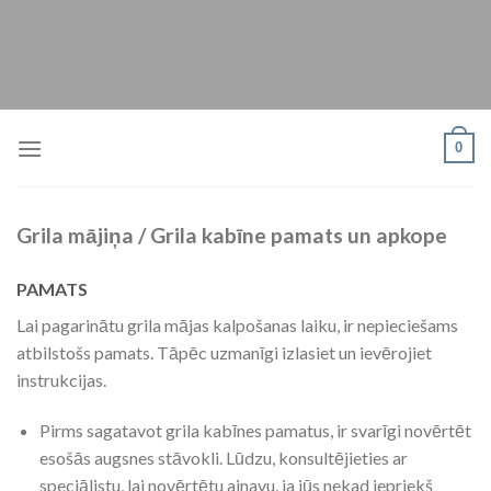
Skip
to
content
0
Grila mājiņa / Grila kabīne pamats un apkope
PAMATS
Lai pagarinātu grila mājas kalpošanas laiku, ir nepieciešams
atbilstošs pamats. Tāpēc uzmanīgi izlasiet un ievērojiet
instrukcijas.
Pirms sagatavot grila kabīnes pamatus, ir svarīgi novērtēt
esošās augsnes stāvokli. Lūdzu, konsultējieties ar
speciālistu, lai novērtētu ainavu, ja jūs nekad iepriekš