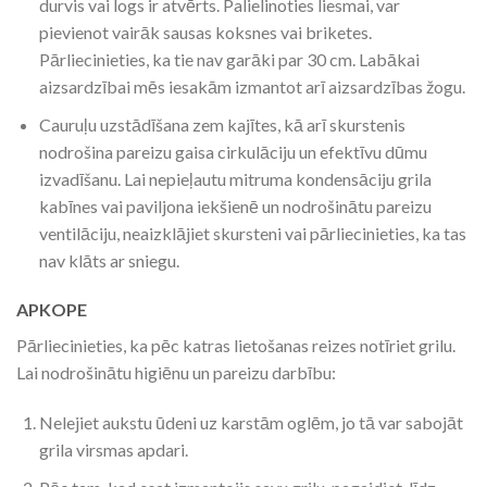
durvis vai logs ir atvērts. Palielinoties liesmai, var
pievienot vairāk sausas koksnes vai briketes.
Pārliecinieties, ka tie nav garāki par 30 cm. Labākai
aizsardzībai mēs iesakām izmantot arī aizsardzības žogu.
Cauruļu uzstādīšana zem kajītes, kā arī skurstenis
nodrošina pareizu gaisa cirkulāciju un efektīvu dūmu
izvadīšanu. Lai nepieļautu mitruma kondensāciju grila
kabīnes vai paviljona iekšienē un nodrošinātu pareizu
ventilāciju, neaizklājiet skursteni vai pārliecinieties, ka tas
nav klāts ar sniegu.
APKOPE
Pārliecinieties, ka pēc katras lietošanas reizes notīriet grilu.
Lai nodrošinātu higiēnu un pareizu darbību:
Nelejiet aukstu ūdeni uz karstām oglēm, jo tā var sabojāt
grila virsmas apdari.