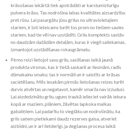
krāsošanas iekārtā tiek apstrādāti ar karstumizturīgu
pulvera krāsu. Tas nodrošina labas kvalitātes aizsardzību
pret rūsu. Lai pasargātu jūsu grilus no ultravioletajiem
stariem, ir ļoti ieteicams turēt tos prom no tiešiem saules
stariem, kad tie vēl nav uzstādīti. Grilu komplekts sastāv
no daudzām dažādām detaļām, kuras ir viegli saliekamas,
izmantojot uzstādīšanas rokasgrāmatu.
Pirmo reizi lietojot savu grilu, sasilšanas laikā jaunā
produkta virsmas, kas ir tiešā saskarē ar liesmām, radīs
dūmakainu smaku; tas ir normāli un ir saistīts ar krāsas
sacietēšanu. Mēs iesakām pirmās lietošanas reizes turēt
durvis atvērtas un negatavot, kamēr smarža nav izzudusi.
Lai aizdedzinātu grilu, uguns traukā ielieciet vairāk iekura
kopā ar maziem, plāniem, žāvētas lapkoka malkas
gabaliņiem. Lai padarītu to vieglāku un nodrošinātu, ka
grils saņem pietiekami daudz rezerves gaisa, atveriet
aizbīdni, un ir arī lietderīgi, ja degšanas procesa laikā