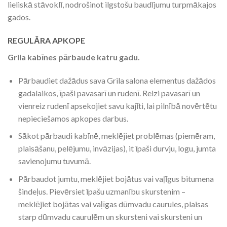
lieliskā stāvoklī, nodrošinot ilgstošu baudījumu turpmākajos
gados.
REGULĀRA APKOPE
Grila kabīnes pārbaude katru gadu.
Pārbaudiet dažādus sava Grila salona elementus dažādos
gadalaikos, īpaši pavasarī un rudenī. Reizi pavasarī un
vienreiz rudenī apsekojiet savu kajīti, lai pilnībā novērtētu
nepieciešamos apkopes darbus.
Sākot pārbaudi kabīnē, meklējiet problēmas (piemēram,
plaisāšanu, pelējumu, invāzijas), it īpaši durvju, logu, jumta
savienojumu tuvumā.
Pārbaudot jumtu, meklējiet bojātus vai vaļīgus bitumena
šindeļus. Pievērsiet īpašu uzmanību skurstenim –
meklējiet bojātas vai vaļīgas dūmvadu caurules, plaisas
starp dūmvadu caurulēm un skursteni vai skursteni un