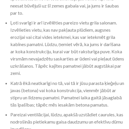
neesat būvējuši uz šī zemes gabala vai, ja jums ir šaubas
par to.
Ļoti svarīgi ir arī izvēlēties pareizo vietu grila salonam.
Izvēlieties vietu, kas nav pakļauta plūdiem, augsnes
erozijai vai citai vides ietekmei, kas var ietekmēt grila
kabīnes pamatni. Lūdzu, ņemiet vērā, ka jums ir darīšana
ar koka konstrukciju, kurai var būt raksturīga puve. Koka
virsmām nevajadzētu saskarties ar ūdeni vai pieļaut ūdens
uzkrāšanos. Tāpēc kajītes pamatnei jābūt augstākai par
zemi.
Katrā ēkā neatkarīgi no tā, vai tā ir jūsu parasta ķieģeļu un
javas (betona) vai koka konstrukcija, vienmēr jābūt ar
stipru un līdzenu pamatni. Pamatnei laika gaitā jāsaglabā
tās īpašības; tāpēc mēs iesakām betona pamatus.
Pareizai ventilācijai, lūdzu, apakšā uzstādiet caurules, kas
nodrošinās pietiekamu gaisa daudzumu un efektīvu dūmu
izvadīšanu.