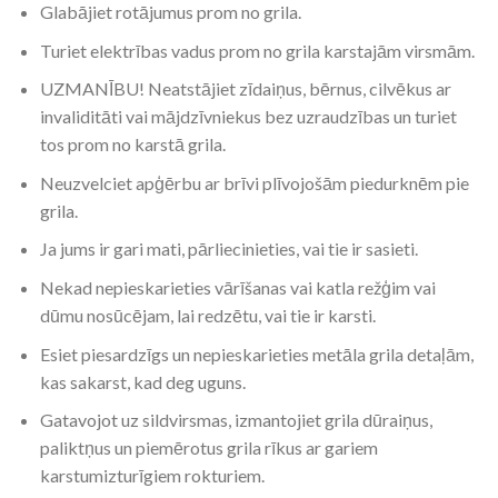
Glabājiet rotājumus prom no grila.
Turiet elektrības vadus prom no grila karstajām virsmām.
UZMANĪBU! Neatstājiet zīdaiņus, bērnus, cilvēkus ar
invaliditāti vai mājdzīvniekus bez uzraudzības un turiet
tos prom no karstā grila.
Neuzvelciet apģērbu ar brīvi plīvojošām piedurknēm pie
grila.
Ja jums ir gari mati, pārliecinieties, vai tie ir sasieti.
Nekad nepieskarieties vārīšanas vai katla režģim vai
dūmu nosūcējam, lai redzētu, vai tie ir karsti.
Esiet piesardzīgs un nepieskarieties metāla grila detaļām,
kas sakarst, kad deg uguns.
Gatavojot uz sildvirsmas, izmantojiet grila dūraiņus,
paliktņus un piemērotus grila rīkus ar gariem
karstumizturīgiem rokturiem.