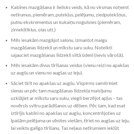
Kabīnes mazgāšana ir lielisks veids, kā no virsmas noņemt
netīrumus, piemēram, putekļus, pelējumu, ziedputekšņus,
putnu ekskrementus un kukaiņu nogulsnes (piemēram,
zirnekļtīklus, olas utt.)
Mēs iesakām mazgājot salonu, izmantot maigu
mazgāšanas līdzekli un mīkstu saru suku. Noteikti
sajauciet mazgāšanas līdzekli siltā ūdenī (nevis vārošā).
Mēs iesakām divus tīrīšanas veidus (vienu reizi no apakšas
uz augšu un vienu no augšas uz leju).
Sāciet tīrīt no apakšas uz augšu. Vispirms samitriniet
sienas un pēc tam mazgāšanas līdzekļa maisījumu
uzklājiet ar mīkstu saru suku, viegli berzējot apļus – tas
novērsīs svītru parādīšanos uz dēļiem. Pēc tam, kad esat
iztīrījis kabīni no apakšas uz augšu, koncentrējoties uz
īpašām pelējuma un sēnites vietām, tīriet no augšas uz leju,
lai veiktu galīgo tīrīšanu. Tas neļaus netīrumiem iekļūt