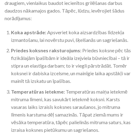
draugiem, vienlaikus baudot iecienītos grilēšanas darbus
daudzos nākamajos gados. Tāpēc, lūdzu, ievērojiet šādus
norādījumus:
Koka apstrāde:
Apsveriet koka aizsardzības līdzekļa
izmantošanu, lai novērstu puvi, šķelšanās un sagriešanās.
Priedes koksnes raksturojums:
Priedes koksne pēc tās
fizikālajām īpašībām ir ideāla izejviela būvniecībai – tā ir
stipra un elastīga darbam; to ir viegli pārstrādāt. Tomēr
koksnei ir dabiska izcelsme, un mainīgie laika apstākļi var
mainīt tā izskatu un īpašības.
Temperatūras ietekme:
Temperatūras maiņa ietekmē
mitruma līmeni, kas savukārt ietekmē koksni. Karsts
vasaras laiks izraisīs koksnes saraušanos, jo mitruma
līmenis karstuma dēļ samazinās. Tāpat ziemā mums ir
vēsāka temperatūra, tāpēc palielinās mitruma saturs, kas
izraisa koksnes pietūkumu un sagriešanos.