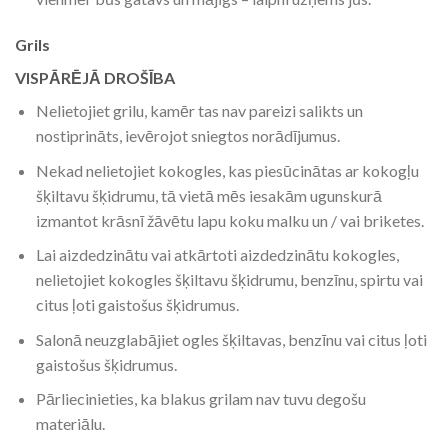
Grils
VISPĀRĒJĀ DROŠĪBA
Nelietojiet grilu, kamēr tas nav pareizi salikts un
nostiprināts, ievērojot sniegtos norādījumus.
Nekad nelietojiet kokogles, kas piesūcinātas ar kokogļu
šķiltavu šķidrumu, tā vietā mēs iesakām ugunskurā
izmantot krāsnī žāvētu lapu koku malku un / vai briketes.
Lai aizdedzinātu vai atkārtoti aizdedzinātu kokogles,
nelietojiet kokogles šķiltavu šķidrumu, benzīnu, spirtu vai
citus ļoti gaistošus šķidrumus.
Salonā neuzglabājiet ogles šķiltavas, benzīnu vai citus ļoti
gaistošus šķidrumus.
Pārliecinieties, ka blakus grilam nav tuvu degošu
materiālu.