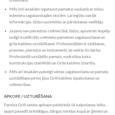
Mēs ļoti iesakām izgatavot pamatus saskaņā ar mūsu
inženieru sagatavotajām skicēm. Lai iegūtu vairāk
informācijas, lūdzu sazinieties ar pārdošanas vadītāju.
Ja jums nav pieredzes celtniecībā, lūdzu, apsveriet iespēju
nolīgt kvalificētu celtnieku pamatnes sagatavošanai un
grila kabīnes uzstādīšanai. Profesionāļiem ir zināšanas,
prasmes, pieredze un instrumenti, lai veiktu šo darbu.
Profesionāli uzstādīts pamats, nodrošina koka
konstrukcijas stabilitāti un Grila kabīnes izturību.
Mēs arī iesakām pabeigt vietas sagatavošanu un pamatu
uzstādīšanu pirms jūsu Grill kabīnes izpakošanas un
celtniecības.
APKOPE / UZTURĒŠANA
Pareiza Grill salona apkope paildzinās tā kalpošanas laiku,
ļaujot pavadīt brīnišķīgus, dārgus mirkļus kopā ar ģimeni un