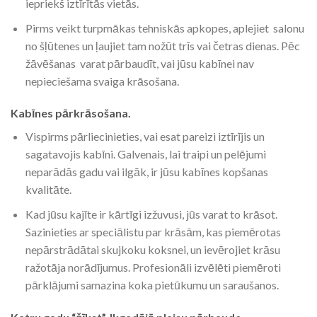
iepriekš iztīrītās vietās.
Pirms veikt turpmākas tehniskās apkopes, aplejiet salonu
no šļūtenes un ļaujiet tam nožūt trīs vai četras dienas. Pēc
žāvēšanas varat pārbaudīt, vai jūsu kabīnei nav
nepieciešama svaiga krāsošana.
Kabīnes pārkrāsošana.
Vispirms pārliecinieties, vai esat pareizi iztīrījis un
sagatavojis kabīni. Galvenais, lai traipi un pelējumi
neparādās gadu vai ilgāk, ir jūsu kabīnes kopšanas
kvalitāte.
Kad jūsu kajīte ir kārtīgi izžuvusi, jūs varat to krāsot.
Sazinieties ar speciālistu par krāsām, kas piemērotas
nepārstrādātai skujkoku koksnei, un ievērojiet krāsu
ražotāja norādījumus. Profesionāli izvēlēti piemēroti
pārklājumi samazina koka pietūkumu un saraušanos.