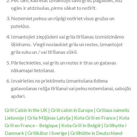
Pēc tam, kad esat izmantojis savu grilu, pagaidiet, līdz
ogles ir atdzisušas, pirms sākat to notīrīt.
Noņemiet pelnus un rūpīgi notīriet visus gružus un
putekļus.
Izmantojiet ziepjūdeni vai grila tīrīšanas izsmidzināmo
šķidrumu . Viegli noslaukiet grilu un restes, izmantojot
grila suku un / vai tīrīšanas sūkli.
Pārliecinieties, vai grils un restes ir tīras un gatavas
nākamajai lietošanai.
Izvairieties no priekšmetu izmantošana ēdiena
gatavošanas režģa tīrīšanai vai pelnu noņemšanai, sabojās
apdari.
Grill Cabin in the UK
|
Grill cabin in Europe
|
Griliaus namelis
Lietuvoje
|
Grila Mājinas Latvija
|
Kota Grill en France
|
Kota
Grill en France – Belgique
|
Kota Grill in België
|
Grillhytte i
Danmark
|
Grillkåtor i Sverige
|
Grillhütte in Deutschland