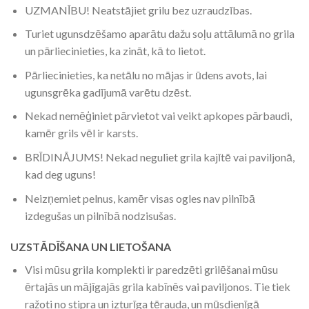
UZMANĪBU! Neatstājiet grilu bez uzraudzības.
Turiet ugunsdzēšamo aparātu dažu soļu attālumā no grila
un pārliecinieties, ka zināt, kā to lietot.
Pārliecinieties, ka netālu no mājas ir ūdens avots, lai
ugunsgrēka gadījumā varētu dzēst.
Nekad nemēģiniet pārvietot vai veikt apkopes pārbaudi,
kamēr grils vēl ir karsts.
BRĪDINĀJUMS! Nekad neguliet grila kajītē vai paviljonā,
kad deg uguns!
Neizņemiet pelnus, kamēr visas ogles nav pilnībā
izdegušas un pilnībā nodzisušas.
UZSTĀDĪŠANA UN LIETOŠANA
Visi mūsu grila komplekti ir paredzēti grilēšanai mūsu
ērtajās un mājīgajās grila kabīnēs vai paviljonos. Tie tiek
ražoti no stipra un izturīga tērauda, un mūsdienīgā