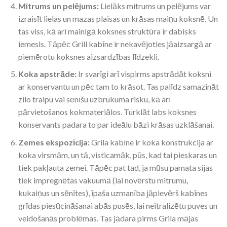
Mitrums un pelējums:
Lielāks mitrums un pelējums var
izraisīt lielas un mazas plaisas un krāsas maiņu koksnē. Un
tas viss, kā arī mainīgā koksnes struktūra ir dabisks
iemesls. Tāpēc Grill kabīne ir nekavējoties jāaizsargā ar
piemērotu koksnes aizsardzības līdzekli.
Koka apstrāde:
Ir svarīgi arī vispirms apstrādāt koksni
ar konservantu un pēc tam to krāsot. Tas palīdz samazināt
zilo traipu vai sēnīšu uzbrukuma risku, kā arī
pārvietošanos kokmateriālos. Turklāt labs koksnes
konservants padara to par ideālu bāzi krāsas uzklāšanai.
Zemes ekspozīcija:
Grila kabīne ir koka konstrukcija ar
koka virsmām, un tā, visticamāk, pūs, kad tai pieskaras un
tiek pakļauta zemei. Tāpēc pat tad, ja mūsu pamata sijas
tiek impregnētas vakuumā (lai novērstu mitrumu,
kukaiņus un sēnītes), īpaša uzmanība jāpievērš kabīnes
grīdas piesūcināšanai abās pusēs, lai neitralizētu puves un
veidošanās problēmas. Tas jādara pirms Grila mājas