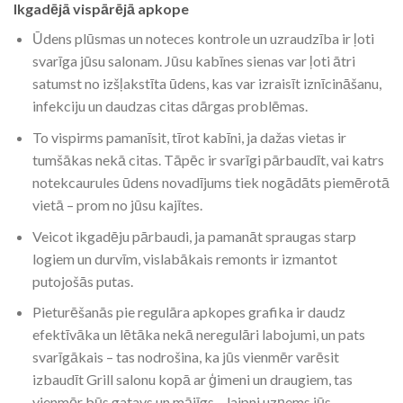
Ikgadējā vispārējā apkope
Ūdens plūsmas un noteces kontrole un uzraudzība ir ļoti
svarīga jūsu salonam. Jūsu kabīnes sienas var ļoti ātri
satumst no izšļakstīta ūdens, kas var izraisīt iznīcināšanu,
infekciju un daudzas citas dārgas problēmas.
To vispirms pamanīsit, tīrot kabīni, ja dažas vietas ir
tumšākas nekā citas. Tāpēc ir svarīgi pārbaudīt, vai katrs
notekcaurules ūdens novadījums tiek nogādāts piemērotā
vietā – prom no jūsu kajītes.
Veicot ikgadēju pārbaudi, ja pamanāt spraugas starp
logiem un durvīm, vislabākais remonts ir izmantot
putojošās putas.
Pieturēšanās pie regulāra apkopes grafika ir daudz
efektīvāka un lētāka nekā neregulāri labojumi, un pats
svarīgākais – tas nodrošina, ka jūs vienmēr varēsit
izbaudīt Grill salonu kopā ar ģimeni un draugiem, tas
vienmēr būs gatavs un mājīgs – laipni uzņems jūs.