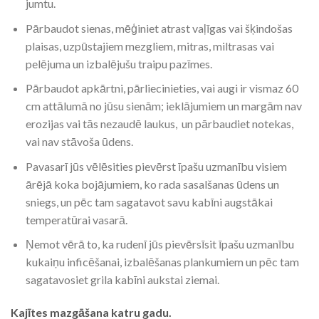
jumtu.
Pārbaudot sienas, mēģiniet atrast vaļīgas vai šķindošas
plaisas, uzpūstajiem mezgliem, mitras, miltrasas vai
pelējuma un izbalējušu traipu pazīmes.
Pārbaudot apkārtni, pārliecinieties, vai augi ir vismaz 60
cm attālumā no jūsu sienām; ieklājumiem un margām nav
erozijas vai tās nezaudē laukus, un pārbaudiet notekas,
vai nav stāvoša ūdens.
Pavasarī jūs vēlēsities pievērst īpašu uzmanību visiem
ārējā koka bojājumiem, ko rada sasalšanas ūdens un
sniegs, un pēc tam sagatavot savu kabīni augstākai
temperatūrai vasarā.
Ņemot vērā to, ka rudenī jūs pievērsīsit īpašu uzmanību
kukaiņu inficēšanai, izbalēšanas plankumiem un pēc tam
sagatavosiet grila kabīni aukstai ziemai.
Kajī
tes
mazgāšana katru gadu.