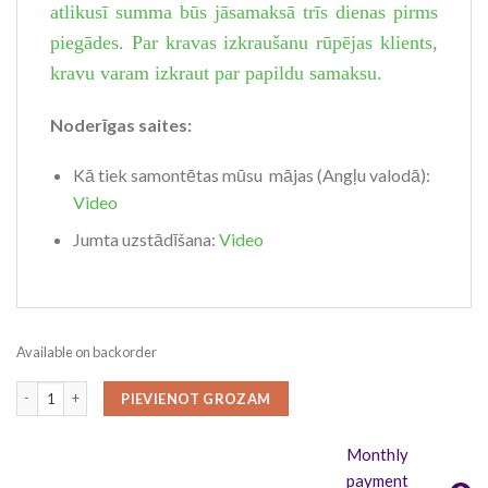
atlikusī summa būs jāsamaksā trīs dienas pirms
piegādes. Par kravas izkraušanu rūpējas klients,
kravu varam izkraut par papildu samaksu.
Noderīgas saites:
Kā tiek samontētas mūsu mājas (Angļu valodā):
Video
Jumta uzstādīšana:
Video
Available on backorder
Lille 20 m² (4 x 5 m), 34 mm quantity
PIEVIENOT GROZAM
Monthly
payment