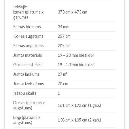
Iekšējie
izmēri (platums x
373 cm x 473 cm
garums)
Sienas biezums
34 mm
Kores augstums
257 cm
Sienas augstums
205 cm
Jumta materiāls
19 – 20 mm biezi dēļi
Grīdas materiāls
19 – 20 mm biezi dēļi
Jumta laukums
27 m²
Jumta izvirzījums
70 cm
Istabu skaits
1
Durvis (platums x
161 cm x 192 cm (1 gab.)
augstums)
Logi (platums x
138 cm x 105 cm (2 gab.)
augstums)