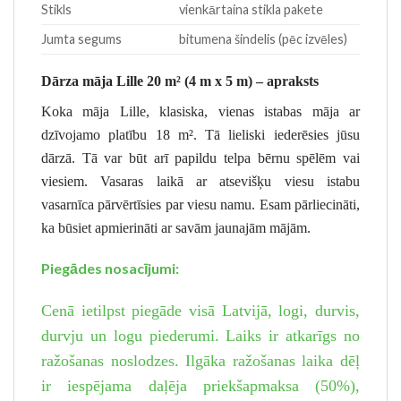
Stikls
vienkārtaina stikla pakete
Jumta segums
bitumena šindelis (pēc izvēles)
Dārza māja Lille 20 m
² (4
m x 5 m) – apraksts
Koka māja Lille, klasiska, vienas istabas māja ar
dzīvojamo platību 18 m². Tā lieliski iederēsies jūsu
dārzā. Tā var būt arī papildu telpa bērnu spēlēm vai
viesiem. Vasaras laikā ar atsevišķu viesu istabu
vasarnīca pārvērtīsies par viesu namu. Esam pārliecināti,
ka būsiet apmierināti ar savām jaunajām mājām.
Piegādes nosacījumi:
Cenā ietilpst piegāde visā Latvijā, logi, durvis,
durvju un logu piederumi. Laiks ir atkarīgs no
ražošanas noslodzes. Ilgāka ražošanas laika dēļ
ir iespējama daļēja priekšapmaksa (50%),