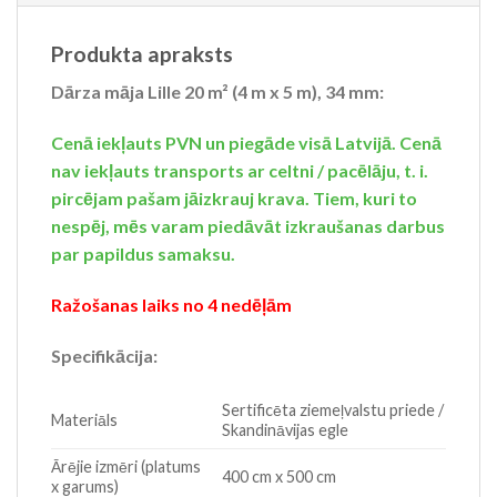
Produkta apraksts
Dārza māja Lille 20 m² (4 m x 5 m), 34 mm:
Cenā iekļauts PVN un piegāde visā Latvijā. Cenā
nav iekļauts transports ar celtni / pacēlāju, t. i.
pircējam pašam jāizkrauj krava. Tiem, kuri to
nespēj, mēs varam piedāvāt izkraušanas darbus
par papildus samaksu.
Ražošanas laiks no 4 nedēļām
Specifikācija:
Sertificēta ziemeļvalstu priede /
Materiāls
Skandināvijas egle
Ārējie izmēri (platums
400 cm x 500 cm
x garums)