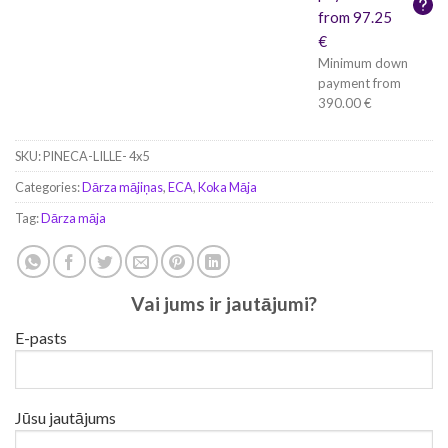
from 97.25
€
Minimum down
payment from
390.00 €
SKU:
PINECA-LILLE- 4x5
Categories:
Dārza mājiņas
,
ECA
,
Koka Māja
Tag:
Dārza māja
Vai jums ir jautājumi?
E-pasts
Jūsu jautājums