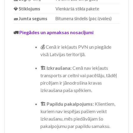
💎 Stiklojums
Vienkāršā stikla pakete
🧱 Jumta segums
Bitumena šindelis (pēc izvēles)
🚛
Piegādes un apmaksas nosacījumi
💰
Cenā ir iekļauts PVN un piegāde
visā Latvijas teritorijā.
🏗️ Izkraušana:
Cenā nav iekļauts
transports ar celtni vai pacēlāju, tādēļ
pircējam ir jānodrošina kravas
izkraušana paša spēkiem.
🏗️ Papildu pakalpojums:
Klientiem,
kuriem nav iespējas pašiem veikt
izkraušanu, mēs piedāvājam šo
pakalpojumu par papildu samaksu.