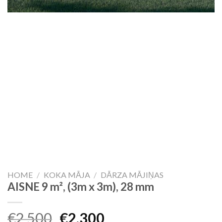
HOME
/
KOKA MĀJA
/
DĀRZA MĀJIŅAS
AISNE 9 m², (3m x 3m), 28 mm
Original
Current
€
2,500
€
2,300