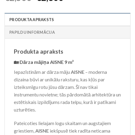
price
price
was:
is:
PRODUKTA APRAKSTS
€2,500.
€2,300.
PAPILDU INFORMĀCIJA
Produkta apraksts
🏡 Dārza mājiņa AISNE 9 m²
Iepazīstinām ar dārza māju
AISNE
– moderna
dizaina būvi ar unikālu raksturu, kas kļūs par
izteiksmīgu rotu jūsu dārzam. Šī nav tikai
instrumentu novietne; tās pārdomātā arhitektūra un
estētiskais izpildījums rada telpu, kurā ir patīkami
uzturēties.
Pateicoties lielajam logu skaitam un augstajiem
griestiem,
AISNE
iekšpusē tiek radīta neticama