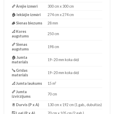
📏 Ārējie izmēri
300 cm x 300 cm
🏠 Iekšējie izmēri
274 cm x 274 cm
🪵 Sienas biezums
28 mm
📐 Kores
250 cm
augstums
📏 Sienas
198 cm
augstums
🏠 Jumta
19–20 mm koka dēļi
materiāls
🪚 Grīdas
19–20 mm koka dēļi
materiāls
📐 Jumta laukums
15 m²
📏 Jumta
70 cm
izvirzījums
🚪 Durvis (P x A)
130 cm x 192 cm (1 gab., dubultās)
🪟 Logi (P x A)
70 cm x 105 cm (2 gab.)