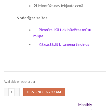
🛠️
Montāža nav iekļauta cenā
Noderīgas saites
Piemērs: Kā tiek būvētas mūsu
mājas
Kā uzstādīt bitumena šindeļus
Available on backorder
AISNE 9 m², (3m x 3m), 28 mm quantity
PIEVIENOT GROZAM
Monthly