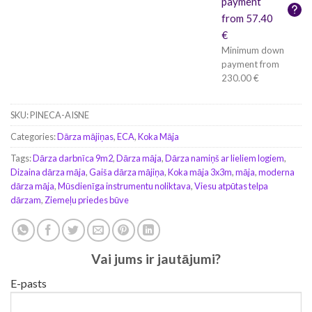
payment
from 57.40
€
Minimum down
payment from
230.00 €
SKU:
PINECA-AISNE
Categories:
Dārza mājiņas
,
ECA
,
Koka Māja
Tags:
Dārza darbnīca 9m2
,
Dārza māja
,
Dārza namiņš ar lieliem logiem
,
Dizaina dārza māja
,
Gaiša dārza mājiņa
,
Koka māja 3x3m
,
māja
,
moderna
dārza māja
,
Mūsdienīga instrumentu noliktava
,
Viesu atpūtas telpa
dārzam
,
Ziemeļu priedes būve
Vai jums ir jautājumi?
E-pasts