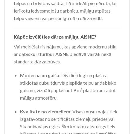
telpas un brīvības sajūta. Tā ir ideāli piemērota, lai
ierīkotu iedvesmojošu darbnīcu, mājīgu atpūtas
telpu viesiem vai personīgo oāzi dārza vidū.
Kāpēc izvēlēties dārza mājiņu AISNE?
Vai meklējat risinājumu, kas apvieno modernu stilu
ar dabisku izturību?
AISNE
piedāvā vairāk nekā
standarta dārza būves.
Moderna un gaiša:
Divi lieli logi un plašas
stiklotas dubultdurvis piepilda telpu ar dabisko
gaismu, vizuāli paplašinot 9 m² platību un radot
mājīgu atmosfēru.
Kvalitāte no ziemeļiem:
Visas mūsu mājas tiek
izgatavotas no sertificētas ziemeļu priedes vai
Skandināvijas egles. Šim kokam raksturīgs liels
blīvums, kas nodrošina konstrukcijas ilgmūžību