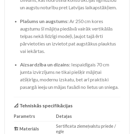
un augstu noturību pret Latvijas laikapstākļiem.
Plašums un augstums:
Ar 250 cm kores
augstumu šī mājiņa piedāvā vairāk vertikālās
telpas nekā līdzīgi modeļi, ļaujot tajā ērti
pārvietoties un izvietot pat augstākus plauktus
vai iekārtas.
Aizsardzība un dizains:
Iespaidīgais 70 cm
jumta izvirzījums ne tikai piešķir mājiņai
atšķirīgu, modernu izskatu, bet arī praktiski
pasargā ieeju un mājas fasādi no lietus un sniega.
📐 Tehniskās specifikācijas
Parametrs
Detaļas
Sertificēta ziemeļvalstu priede /
🏗️ Materiāls
egle