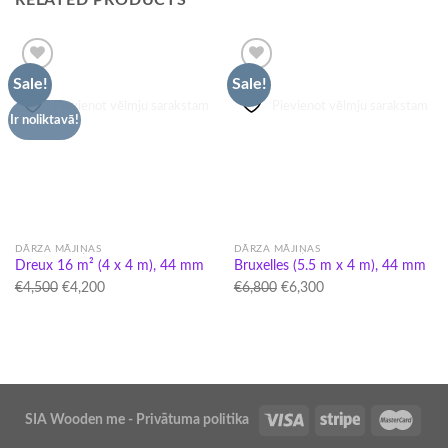
Sale!
Sale!
Pievienot vēlmju sarakstam
Pievienot vēlmju sarakstam
Ir noliktavā!
DĀRZA MĀJIŅAS
DĀRZA MĀJIŅAS
Dreux 16 m² (4 x 4 m), 44 mm
Bruxelles (5.5 m x 4 m), 44 mm
Original
Current
Original
Current
€
4,500
€
4,200
€
6,800
€
6,300
price
price
price
price
was:
is:
was:
is:
€4,500.
€4,200.
€6,800.
€6,300.
SIA Wooden me - Privātuma politika