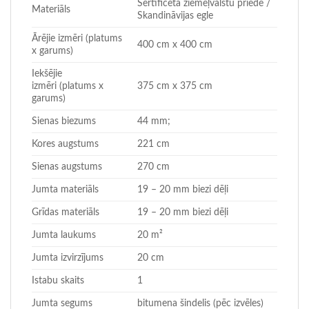
Sertificēta ziemeļvalstu priede /
Materiāls
Skandināvijas egle
Ārējie izmēri (platums
400 cm x 400 cm
x garums)
Iekšējie
izmēri (platums x
375 cm x 375 cm
garums)
Sienas biezums
44 mm;
Kores augstums
221 cm
Sienas augstums
270 cm
Jumta materiāls
19 – 20 mm biezi dēļi
Grīdas materiāls
19 – 20 mm biezi dēļi
Jumta laukums
20 m²
Jumta izvirzījums
20 cm
Istabu skaits
1
Jumta segums
bitumena šindelis (pēc izvēles)