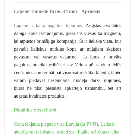
Lapene Tonnelle
16 m², 44 mm – Apraksts
Lapene ir katra pagalma lepnums.
Augstas kvalitātes
dabīgā koka izstrādājums, piesaistīs viesus kā magnētu,
lai atpūstos brīnišķīgā kompānijā. Šī ir lieliska vieta, kur
pavadīt lieliskus mirkļus kopā ar mīļajiem skaistos
pavasara vai vasaras vakaros. Ja jums ir privāts
pagalms, noteikti gribēsiet sev šādu atpūtas vietu. Mēs
cenšamies apmierināt pat visnovatoriskāko klientu, tāpēc
varam piedāvāt nestandarta modeļa dārza nojumes,
kuras ne tikai piesaista apkārtējo uzmanību, bet arī
augstas kvalitātes produkts.
Piegādes nosacījumi:
Cenā iekļauta piegāde visā Latvijā (ar PVN). Laiks ir
atkarīgs no ražošanas noslodzes. Ilgāka ražošanas laika