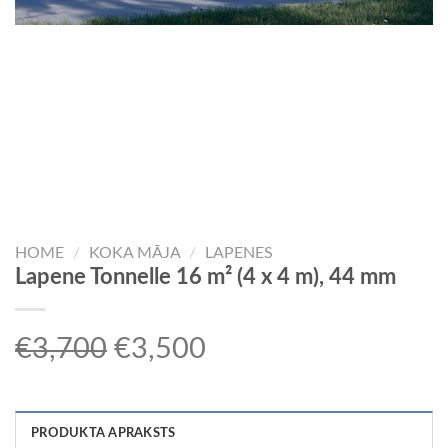
HOME
/
KOKA MĀJA
/
LAPENES
Lapene Tonnelle 16 m² (4 x 4 m), 44 mm
Original
Current
€
3,700
€
3,500
price
price
was:
is:
PRODUKTA APRAKSTS