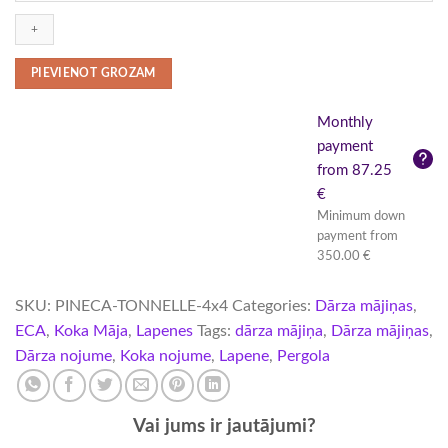
16
m²
(4
x
PIEVIENOT GROZAM
4
m),
Monthly
44
mm
payment
quantity
from 87.25
€
Minimum down
payment from
350.00 €
SKU:
PINECA-TONNELLE-4x4
Categories:
Dārza mājiņas
,
ECA
,
Koka Māja
,
Lapenes
Tags:
dārza mājiņa
,
Dārza mājiņas
,
Dārza nojume
,
Koka nojume
,
Lapene
,
Pergola
Vai jums ir jautājumi?