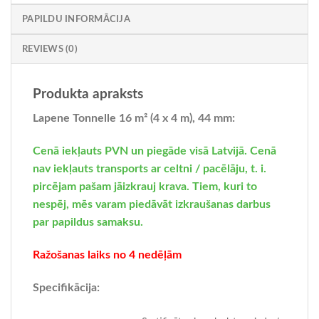
PAPILDU INFORMĀCIJA
€3,700.
€3,500.
REVIEWS (0)
Produkta apraksts
Lapene Tonnelle 16 m² (4 x 4 m), 44 mm:
Cenā iekļauts PVN un piegāde visā Latvijā. Cenā
nav iekļauts transports ar celtni / pacēlāju, t. i.
pircējam pašam jāizkrauj krava. Tiem, kuri to
nespēj, mēs varam piedāvāt izkraušanas darbus
par papildus samaksu.
Ražošanas laiks no 4 nedēļām
Specifikācija: