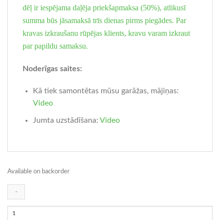
dēļ ir iespējama daļēja priekšapmaksa (50%), atlikusī
summa būs jāsamaksā trīs dienas pirms piegādes. Par
kravas izkraušanu rūpējas klients, kravu varam izkraut
par papildu samaksu.
Noderīgas saites:
Kā tiek samontētas mūsu garāžas, mājiņas:
Video
Jumta uzstādīšana:
Video
Available on backorder
Lapene
Tonnelle