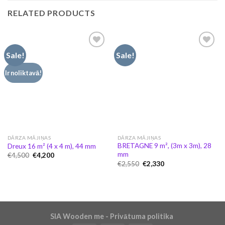
RELATED PRODUCTS
Sale!
Sale!
Pievienot
Pievienot
Ir noliktavā!
vēlmju
vēlmju
sarakstam
sarakstam
DĀRZA MĀJIŅAS
DĀRZA MĀJIŅAS
BRETAGNE 9 m², (3m x 3m), 28
Dreux 16 m² (4 x 4 m), 44 mm
mm
Original
Current
€
4,500
€
4,200
price
price
Original
Current
€
2,550
€
2,330
was:
is:
price
price
€4,500.
€4,200.
was:
is:
€2,550.
€2,330.
SIA Wooden me - Privātuma politika