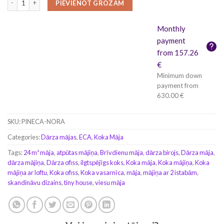
PIEVIENOT GROZAM
Monthly
payment
from 157.26
€
Minimum down
payment from
630.00 €
SKU:
PINECA-NORA
Categories:
Dārza mājas
,
ECA
,
Koka Māja
Tags:
24 m² māja
,
atpūtas mājiņa
,
Brīvdienu māja
,
dārza birojs
,
Dārza māja
,
dārza mājiņa
,
Dārza ofiss
,
ilgtspējīgs koks
,
Koka māja
,
Koka mājiņa
,
Koka
mājiņa ar loftu
,
Koka ofiss
,
Koka vasarnīca
,
māja
,
mājiņa ar 2 istabām
,
skandināvu dizains
,
tiny house
,
viesu māja