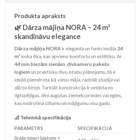
Produkta apraksts
🌿 Dārza mājiņa NORA – 24 m²
skandināvu elegance
Dārza mājiņa NORA
ir eleganta un funkcionāla
24
m²
koka ēka, kas apvieno komfortu un estētiku. Ar
44 mm biezām sienām
,
divkameru pakešu
logiem
un praktisku divu istabu plānojumu, tā ir
ideāli piemērota kā
viesu māja
,
radošā studija
vai
dārza birojs
. Turklāt konstrukcija ir veidota no
ilgtspējīgas, lēni augušas ziemeļu priedes vai egles,
kas nodrošina siltumu un mājīgumu visu gadu.
📐 Tehniskā specifikācija
PARAMETRS
SPECIFIKĀCIJA
Ārējie izmēri (platums ×