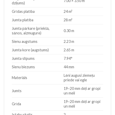
7.00 × 3.50 m
dziļums)
Grīdas platība
24 m²
Jumta platība
28 m²
Jumta pārkare (priekšā,
0.30 m
sānos, aizmugurē)
Sienu augstums
2.23 m
Jumta kore (augstums)
2.65 m
Jumta slīpums
7.94°
Sienu biezums
44 mm
Lēni augusi ziemeļu
Materiāls
priede vai egle
19–20 mm dēļi ar gropi
Jumts
un mēli
19–20 mm dēļi ar gropi
Grīda
un mēli
Istabu skaits
2