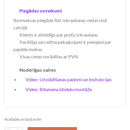
Piegādes noteikumi
Bezmaksas piegāde līdz izkraušanas vietai visā
Latvijā:
Klients ir atbildīgs par preču izkraušanu
Pacēlāja vai celtņa pakalpojumi ir pieejami par
papildu maksu
Visas cenas norādītas ar PVN
Noderīgas saites
Video: Uzstādīšanas padomi un instrukcijas
Video: Bitumena šindeļu montāža
Available on backorder
Dārza mājiņa NORA – 24 m², 44 mm quantity