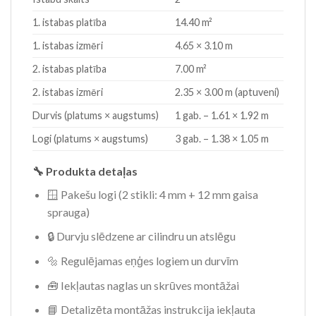
1. istabas platība
14.40 m²
1. istabas izmēri
4.65 × 3.10 m
2. istabas platība
7.00 m²
2. istabas izmēri
2.35 × 3.00 m (aptuveni)
Durvis (platums × augstums)
1 gab. – 1.61 × 1.92 m
Logi (platums × augstums)
3 gab. – 1.38 × 1.05 m
🔧 Produkta detaļas
🪟 Pakešu logi (2 stikli: 4 mm + 12 mm gaisa
sprauga)
🔒 Durvju slēdzene ar cilindru un atslēgu
🔩 Regulējamas eņģes logiem un durvīm
🧰 Iekļautas naglas un skrūves montāžai
📘 Detalizēta montāžas instrukcija iekļauta