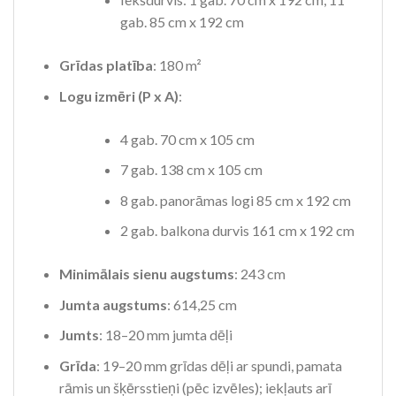
gab. 85 cm x 192 cm
Grīdas platība
: 180 m²
Logu izmēri (P x A)
:
4 gab. 70 cm x 105 cm
7 gab. 138 cm x 105 cm
8 gab. panorāmas logi 85 cm x 192 cm
2 gab. balkona durvis 161 cm x 192 cm
Minimālais sienu augstums
: 243 cm
Jumta augstums
: 614,25 cm
Jumts
: 18–20 mm jumta dēļi
Grīda
: 19–20 mm grīdas dēļi ar spundi, pamata
rāmis un šķērsstieņi (pēc izvēles); iekļauts arī