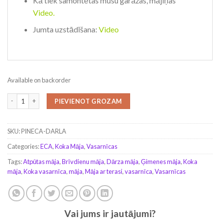
Kā tiek samontētas mūsu garāžas, mājiņas
Video
.
Jumta uzstādīšana:
Video
Available on backorder
Vasarnīca DARLA (44+44 mm), 180 m² quantity
PIEVIENOT GROZAM
SKU:
PINECA-DARLA
Categories:
ECA
,
Koka Māja
,
Vasarnīcas
Tags:
Atpūtas māja
,
Brīvdienu māja
,
Dārza māja
,
Ģimenes māja
,
Koka
māja
,
Koka vasarnīca
,
māja
,
Māja ar terasi
,
vasarnīca
,
Vasarnīcas
Vai jums ir jautājumi?