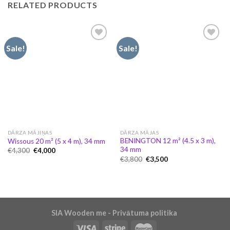
RELATED PRODUCTS
Sale!
Sale!
Pievienot
Pievienot
vēlmju
vēlmju
sarakstam
sarakstam
DĀRZA MĀJIŅAS
DĀRZA MĀJAS
BENINGTON 12 m² (4.5 x 3 m),
Wissous 20 m² (5 x 4 m), 34 mm
34 mm
Original
Current
€
4,300
€
4,000
price
price
Original
Current
€
3,800
€
3,500
was:
is:
price
price
€4,300.
€4,000.
was:
is:
€3,800.
€3,500.
SIA Wooden me - Privātuma politika