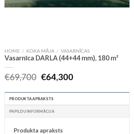
HOME
/
KOKA MĀJA
/
VASARNĪCAS
Vasarnīca DARLA (44+44 mm), 180 m²
Original
Current
€
69,700
€
64,300
price
price
was:
is:
PRODUKTA APRAKSTS
€69,700.
€64,300.
PAPILDU INFORMĀCIJA
Produkta apraksts