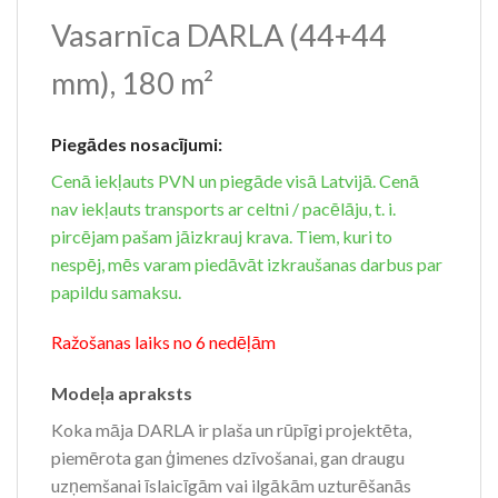
Vasarnīca DARLA (44+44
mm), 180 m²
Piegādes nosacījumi:
Cenā iekļauts PVN un piegāde visā Latvijā. Cenā
nav iekļauts transports ar celtni / pacēlāju, t. i.
pircējam pašam jāizkrauj krava. Tiem, kuri to
nespēj, mēs varam piedāvāt izkraušanas darbus par
papildu samaksu.
Ražošanas laiks no 6 nedēļām
Modeļa apraksts
Koka māja DARLA ir plaša un rūpīgi projektēta,
piemērota gan ģimenes dzīvošanai, gan draugu
uzņemšanai īslaicīgām vai ilgākām uzturēšanās