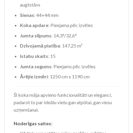
augšstāvs
Sienas
: 44+44 mm
Koka apdare
: Pieejama pēc izvēles
Jumta slīpums
: 14,3°/32,6°
Dzīvojamā platība
: 147,25 m²
Istabu skaits
: 15
Jumta segums
: Pieejams pēc izvēles
Ārējie izmēri
: 1250 cm x 1190 cm
Šī koka māja apvieno funkcionalitāti un eleganci,
padarot to par ideālu vietu gan atpūtai, gan viesu
uzņemšanai.
Noderīgas saites: