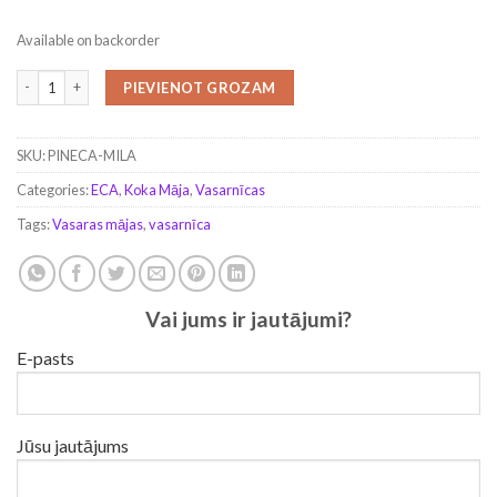
Available on backorder
MILA (7 m x 8 m), 56 m² + 15 m² terase; 44 mm quantity
PIEVIENOT GROZAM
SKU:
PINECA-MILA
Categories:
ECA
,
Koka Māja
,
Vasarnīcas
Tags:
Vasaras mājas
,
vasarnīca
Vai jums ir jautājumi?
E-pasts
Jūsu jautājums