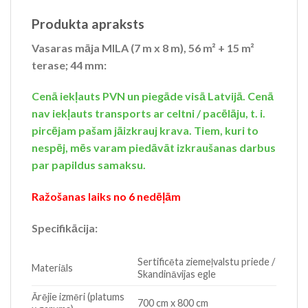
Produkta apraksts
Vasaras māja MILA (7 m x 8 m), 56 m² + 15 m²
terase; 44 mm:
Cenā iekļauts PVN un piegāde visā Latvijā. Cenā
nav iekļauts transports ar celtni / pacēlāju, t. i.
pircējam pašam jāizkrauj krava. Tiem, kuri to
nespēj, mēs varam piedāvāt izkraušanas darbus
par papildus samaksu.
Ražošanas laiks no 6 nedēļām
Specifikācija:
Sertificēta ziemeļvalstu priede /
Materiāls
Skandināvijas egle
Ārējie izmēri (platums
700 cm x 800 cm