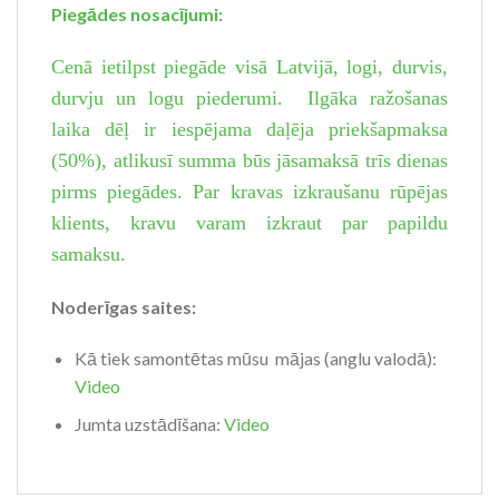
Piegādes nosacījumi:
Cenā ietilpst piegāde visā Latvijā, logi, durvis,
durvju un logu piederumi. Ilgāka ražošanas
laika dēļ ir iespējama daļēja priekšapmaksa
(50%), atlikusī summa būs jāsamaksā trīs dienas
pirms piegādes. Par kravas izkraušanu rūpējas
klients, kravu varam izkraut par papildu
samaksu.
Noderīgas saites:
Kā tiek samontētas mūsu mājas (anglu valodā):
Video
Jumta uzstādīšana:
Video