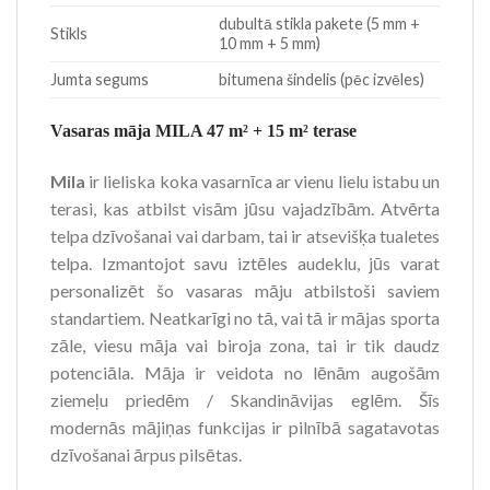
dubultā stikla pakete (5 mm +
Stikls
10 mm + 5 mm)
Jumta segums
bitumena šindelis (pēc izvēles)
Vasaras māja MILA 47 m² + 15 m² terase
Mila
ir lieliska koka vasarnīca ar vienu lielu istabu un
terasi, kas atbilst visām jūsu vajadzībām. Atvērta
telpa dzīvošanai vai darbam, tai ir atsevišķa tualetes
telpa. Izmantojot savu iztēles audeklu, jūs varat
personalizēt šo vasaras māju atbilstoši saviem
standartiem. Neatkarīgi no tā, vai tā ir mājas sporta
zāle, viesu māja vai biroja zona, tai ir tik daudz
potenciāla. Māja ir veidota no lēnām augošām
ziemeļu priedēm / Skandināvijas eglēm. Šīs
modernās mājiņas funkcijas ir pilnībā sagatavotas
dzīvošanai ārpus pilsētas.