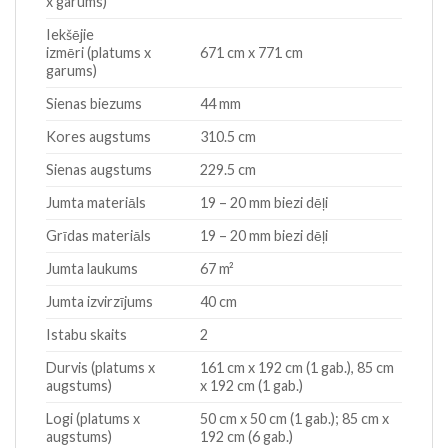
x garums)
Iekšējie
izmēri (platums x
671 cm x 771 cm
garums)
Sienas biezums
44 mm
Kores augstums
310.5 cm
Sienas augstums
229.5 cm
Jumta materiāls
19 – 20 mm biezi dēļi
Grīdas materiāls
19 – 20 mm biezi dēļi
Jumta laukums
67 m²
Jumta izvirzījums
40 cm
Istabu skaits
2
Durvis (platums x
161 cm x 192 cm (1 gab.), 85 cm
augstums)
x 192 cm (1 gab.)
Logi (platums x
50 cm x 50 cm (1 gab.); 85 cm x
augstums)
192 cm (6 gab.)