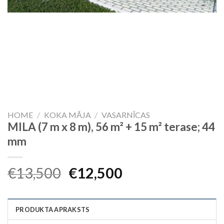
HOME
/
KOKA MĀJA
/
VASARNĪCAS
MILA (7 m x 8 m), 56 m² + 15 m² terase; 44
mm
Original
Current
€
13,500
€
12,500
price
price
was:
is:
PRODUKTA APRAKSTS
€13,500.
€12,500.