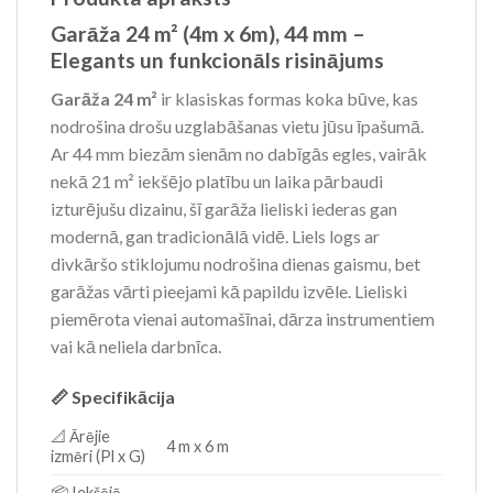
Garāža 24 m² (4m x 6m), 44 mm –
Elegants un funkcionāls risinājums
Garāža 24 m²
ir klasiskas formas koka būve, kas
nodrošina drošu uzglabāšanas vietu jūsu īpašumā.
Ar 44 mm biezām sienām no dabīgās egles, vairāk
nekā 21 m² iekšējo platību un laika pārbaudi
izturējušu dizainu, šī garāža lieliski iederas gan
modernā, gan tradicionālā vidē. Liels logs ar
divkāršo stiklojumu nodrošina dienas gaismu, bet
garāžas vārti pieejami kā papildu izvēle. Lieliski
piemērota vienai automašīnai, dārza instrumentiem
vai kā neliela darbnīca.
📏 Specifikācija
📐 Ārējie
4 m x 6 m
izmēri (Pl x G)
📦 Iekšējā