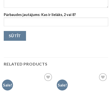
Pārbaudes jautājums: Kas ir lielāks, 2 vai 8?
RELATED PRODUCTS
Sale!
Sale!
Pievienot
Pievienot
vēlmju
vēlmju
sarakstam
sarakstam