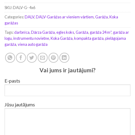
SKU:
DALV-G- 4x6
Categories:
DALV
,
DALV-Garāžas ar vieniem vārtiem
,
Garāža
,
Koka
garāžas
Tags:
darbnīca
,
Dārza Garāža
,
egles koks
,
Garāža
,
garāža 24 m²
,
garāža ar
logu
,
instrumentu novietne
,
Koka Garāža
,
kompakta garāža
,
pielāgojama
garāža
,
viena auto garāža
Vai jums ir jautājumi?
E-pasts
Jūsu jautājums