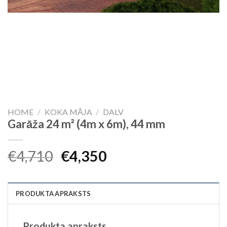
HOME
/
KOKA MĀJA
/
DALV
Garāža 24 m² (4m x 6m), 44 mm
Original
Current
€
4,710
€
4,350
price
price
was:
is:
PRODUKTA APRAKSTS
€4,710.
€4,350.
Produkta apraksts