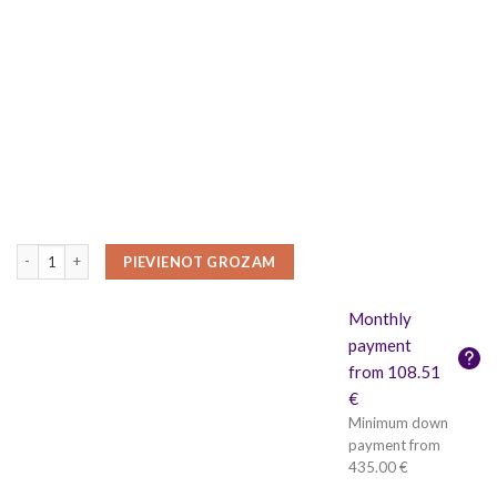
Garāža 24 m² (4m x 6m), 44 mm quantity
PIEVIENOT GROZAM
Monthly
payment
from 108.51
€
Minimum down
payment from
435.00 €