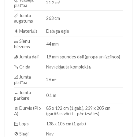
21.2 m²
platība
📏 Jumta
263 cm
augstums
🌲 Materiāls
Dabīga egle
🧱 Sienu
44 mm
biezums
🪵 Jumta dēļi
19 mm spundes dēļi (gropē un izciļņos)
🪚 Grīda
Nav iekļauta komplektā
📐 Jumta
26 m²
platība
↔️ Jumta
0.1 m
pārkare
🚪 Durvis (Pl x
85 x 192 cm (1 gab.), 239 x 205 cm
A)
(garāžas vārti – pēc izvēles)
🪟 Logs
138 x 105 cm (1 gab.)
🚫 Slēģi
Nav