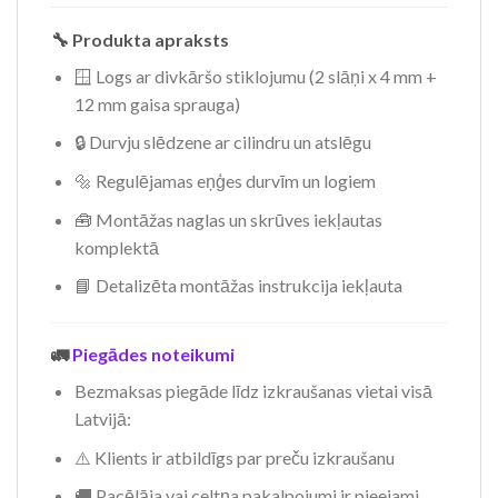
🔧 Produkta apraksts
🪟 Logs ar divkāršo stiklojumu (2 slāņi x 4 mm +
12 mm gaisa sprauga)
🔒 Durvju slēdzene ar cilindru un atslēgu
🔩 Regulējamas eņģes durvīm un logiem
🧰 Montāžas naglas un skrūves iekļautas
komplektā
📘 Detalizēta montāžas instrukcija iekļauta
🚛
Piegādes noteikumi
Bezmaksas piegāde līdz izkraušanas vietai visā
Latvijā:
⚠️ Klients ir atbildīgs par preču izkraušanu
🚚 Pacēlāja vai celtņa pakalpojumi ir pieejami