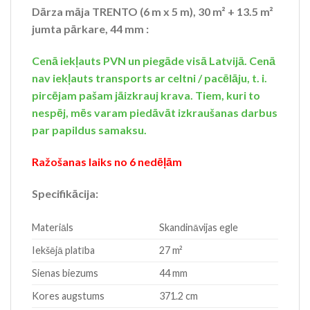
Dārza māja TRENTO (6 m x 5 m), 30 m² + 13.5 m²
jumta pārkare, 44 mm :
Cenā iekļauts PVN un piegāde visā Latvijā. Cenā
nav iekļauts transports ar celtni / pacēlāju, t. i.
pircējam pašam jāizkrauj krava. Tiem, kuri to
nespēj, mēs varam piedāvāt izkraušanas darbus
par papildus samaksu.
Ražošanas laiks no 6 nedēļām
Specifikācija:
Materiāls
Skandināvijas egle
Iekšējā platība
27 m²
Sienas biezums
44 mm
Kores augstums
371.2 cm