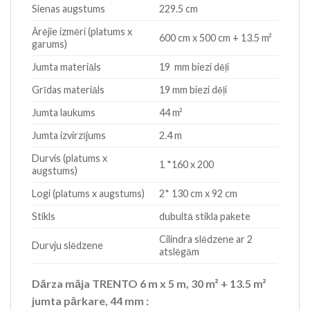
Sienas augstums
229.5 cm
Ārējie izmēri (platums x
600 cm x 500 cm + 13.5 m²
garums)
Jumta materiāls
19 mm biezi dēļi
Grīdas materiāls
19 mm biezi dēļi
Jumta laukums
44 m²
Jumta izvirzījums
2.4 m
Durvis (platums x
1 *160 x 200
augstums)
Logi (platums x augstums)
2* 130 cm x 92 cm
Stikls
dubultā stikla pakete
Cilindra slēdzene ar 2
Durvju slēdzene
atslēgām
Dārza māja TRENTO 6 m x 5 m, 30 m² + 13.5 m²
jumta pārkare, 44 mm :