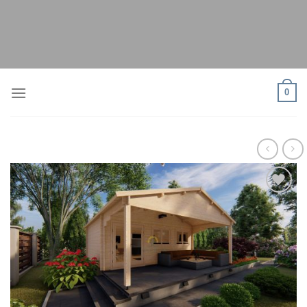
Skip
to
content
0
Pievienot
vēlmju
sarakstam