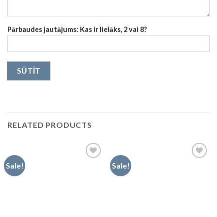
Pārbaudes jautājums: Kas ir lielāks, 2 vai 8?
RELATED PRODUCTS
Sale!
Sale!
Pievienot
Pievienot
vēlmju
vēlmju
sarakstam
sarakstam