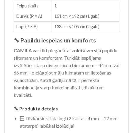
Telpu skaits
1
Durvis (P × A)
161 cm × 192 cm (1 gab.)
Logi (P × A)
138 cm × 105 cm (2 gab.)
🔧 Papildu iespējas un komforts
CAMILA
var tikt piegādāta
izolētā versijā
papildu
siltumam un komfortam. Turklāt iespējams
izvēlēties starp diviem sienu biezumiem – 44 mm vai
66 mm – pielāgojot māju klimatam un lietošanas
vajadzībām. Katrā gadījumā tā ir perfekta
kombinācija starp funkcionalitāti, dizainu un
kvalitāti.
🔧 Produkta detaļas
🪟 Divkāršie stikla logi (2 kārtas: 4 mm + 12 mm
atstarpe) labākai izolācijai