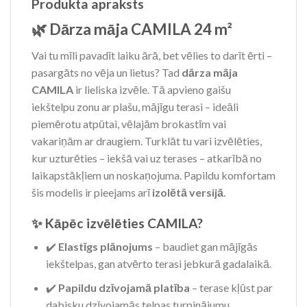
Produkta apraksts
🌿 Dārza māja
CAMILA
24 m²
Vai tu mīli pavadīt laiku ārā, bet vēlies to darīt ērti –
pasargāts no vēja un lietus? Tad
dārza māja
CAMILA
ir lieliska izvēle. Tā apvieno gaišu
iekštelpu zonu ar plašu, mājīgu terasi – ideāli
piemērotu atpūtai, vēlajām brokastīm vai
vakariņām ar draugiem. Turklāt tu vari izvēlēties,
kur uzturēties – iekšā vai uz terases – atkarībā no
laikapstākļiem un noskaņojuma. Papildu komfortam
šis modelis ir pieejams arī
izolētā versijā
.
✨ Kāpēc izvēlēties CAMILA?
✔️
Elastīgs plānojums
– baudiet gan mājīgās
iekštelpas, gan atvērto terasi jebkurā gadalaikā.
✔️
Papildu dzīvojamā platība
– terase kļūst par
dabisku dzīvojamās telpas turpinājumu.