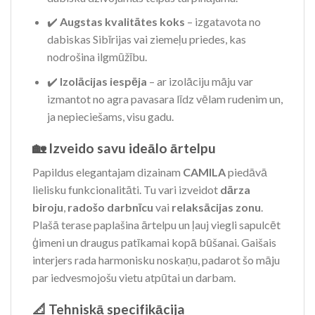
✔️
Augstas kvalitātes koks
– izgatavota no
dabiskas Sibīrijas vai ziemeļu priedes, kas
nodrošina ilgmūžību.
✔️
Izolācijas iespēja
– ar izolāciju māju var
izmantot no agra pavasara līdz vēlam rudenim un,
ja nepieciešams, visu gadu.
🏡 Izveido savu ideālo ārtelpu
Papildus elegantajam dizainam
CAMILA
piedāvā
lielisku funkcionalitāti. Tu vari izveidot
dārza
biroju
,
radošo darbnīcu
vai
relaksācijas zonu
.
Plašā terase paplašina ārtelpu un ļauj viegli sapulcēt
ģimeni un draugus patīkamai kopā būšanai. Gaišais
interjers rada harmonisku noskaņu, padarot šo māju
par iedvesmojošu vietu atpūtai un darbam.
📐 Tehniskā specifikācija