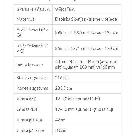
SPECIFIKĀCIJA
VĒRTĪBA
Materiāls
Dabiska Sibīrijas / ziemeļu priede
Ārējie izmēri (P ×
595 cm × 400 cm + terase 195 cm
G)
Iekšējie izmēri (P
566 cm × 371 cm + terase 170 cm
× G)
44 mm; 44 mm + 44 mm (atstarpe
Sienu biezums
siltinājumam 100 mm) vai 66 mm
Sienu augstums
216 cm
Kores augstums
283.5 cm
Jumta dēļi
19–20 mm spundēti dēļi
Grīdas dēļi
19–20 mm spundēti grīdas dēļi
Jumta platība
42 m²
Jumta pārkare
30 cm