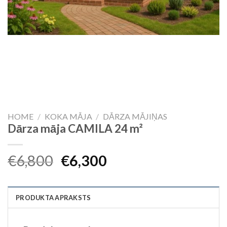
HOME
/
KOKA MĀJA
/
DĀRZA MĀJIŅAS
Dārza māja CAMILA 24 m²
Original
Current
€
6,800
€
6,300
price
price
was:
is:
PRODUKTA APRAKSTS
€6,800.
€6,300.