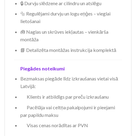
🔒 Durvju slēdzene ar cilindru un atslēgu
🔩 Regulējami durvju un logu eņģes – vieglai
lietošanai
🧰 Naglas un skrūves iekļautas – vienkārša
montāža
📘 Detalizēta montāžas instrukcija komplektā
Piegādes noteikumi
Bezmaksas piegāde līdz izkraušanas vietai visā
Latvijā:
Klients ir atbildīgs par preču izkraušanu
Pacēlāja vai celtņa pakalpojumi ir pieejami
par papildu maksu
Visas cenas norādītas ar PVN