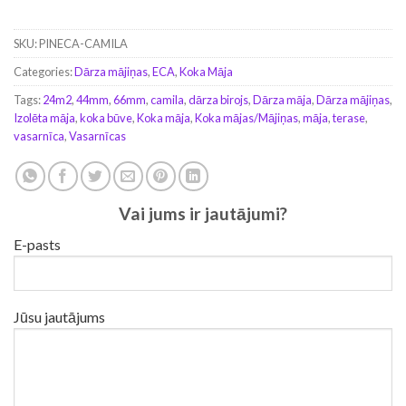
SKU:
PINECA-CAMILA
Categories:
Dārza mājiņas
,
ECA
,
Koka Māja
Tags:
24m2
,
44mm
,
66mm
,
camila
,
dārza birojs
,
Dārza māja
,
Dārza mājiņas
,
Izolēta māja
,
koka būve
,
Koka māja
,
Koka mājas/Mājiņas
,
māja
,
terase
,
vasarnīca
,
Vasarnīcas
Vai jums ir jautājumi?
E-pasts
Jūsu jautājums