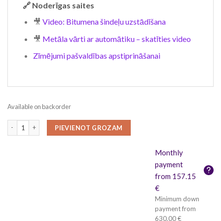
🔗 Noderīgas saites
🎥
Video: Bitumena šindeļu uzstādīšana
🎥
Metāla vārti ar automātiku – skatīties video
Zīmējumi pašvaldības apstiprināšanai
Available on backorder
Dārza māja CAMILA 24 m² quantity
PIEVIENOT GROZAM
Monthly
payment
from 157.15
€
Minimum down
payment from
630.00 €