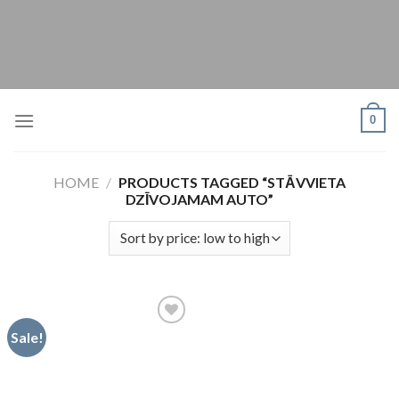
Skip
to
content
0
HOME
/
PRODUCTS TAGGED “STĀVVIETA
DZĪVOJAMAM AUTO”
Sale!
Pievienot
vēlmju
sarakstam