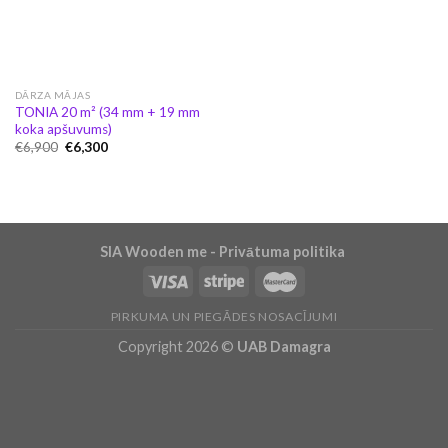
DĀRZA MĀJAS
TONIA 20 m² (34 mm + 19 mm
koka apšuvums)
Original
Current
€
6,900
€
6,300
price
price
was:
is:
€6,900.
€6,300.
SIA Wooden me - Privātuma politika
PIRKUMA UN PIEGĀDES NOSACĪJUMI
Copyright 2026 ©
UAB Damagra