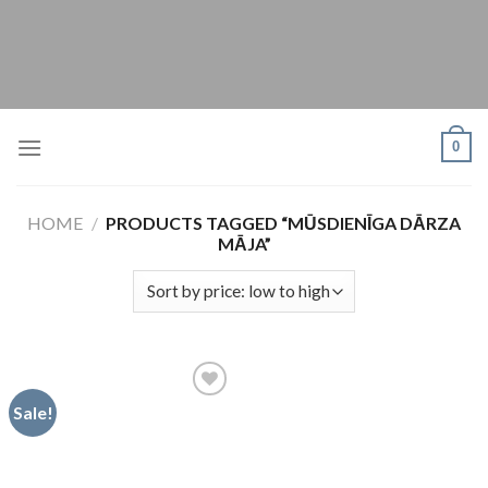
Skip
to
content
0
HOME
/
PRODUCTS TAGGED “MŪSDIENĪGA DĀRZA
MĀJA”
Sale!
Pievienot
vēlmju
sarakstam