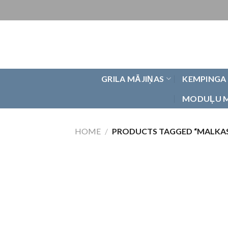
Skip
to
content
GRILA MĀJIŅAS
KEMPINGA
MODUĻU 
HOME
/
PRODUCTS TAGGED “MALKAS 
Pievienot
vēlmju
sarakstam