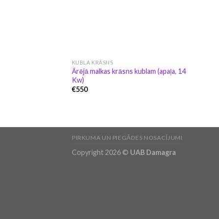
KUBLA KRĀSNS
Ārējā malkas krāsns kublam (apaļa, 14
Kw)
€
550
PIRKUMA UN PIEGĀDES NOSACĪJUMI
Copyright 2026 ©
UAB Damagra