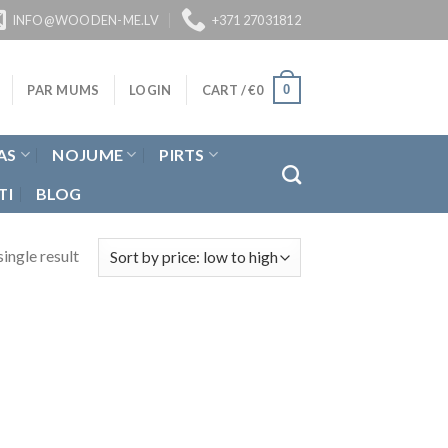
INFO@WOODEN-ME.LV
+371 27031812
0
PAR MUMS
LOGIN
CART /
€
0
AS
NOJUME
PIRTS
TI
BLOG
ingle result