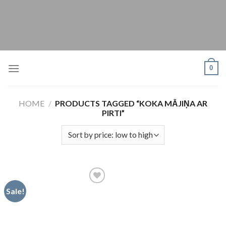
Skip
to
content
0
HOME
/
PRODUCTS TAGGED “KOKA MĀJIŅA AR
PIRTI”
Sale!
Pievienot
vēlmju
sarakstam