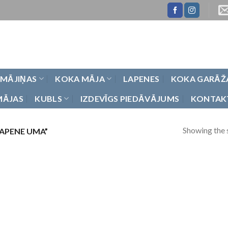
 MĀJIŅAS
KOKA MĀJA
LAPENES
KOKA GARĀŽ
MĀJAS
KUBLS
IZDEVĪGS PIEDĀVĀJUMS
KONTAK
Showing the s
APENE UMA”