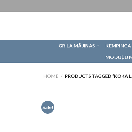
Skip
to
content
GRILA MĀJIŅAS
KEMPINGA
MODUĻU 
HOME
/
PRODUCTS TAGGED “KOKA L
Sale!
Pievienot
vēlmju
sarakstam