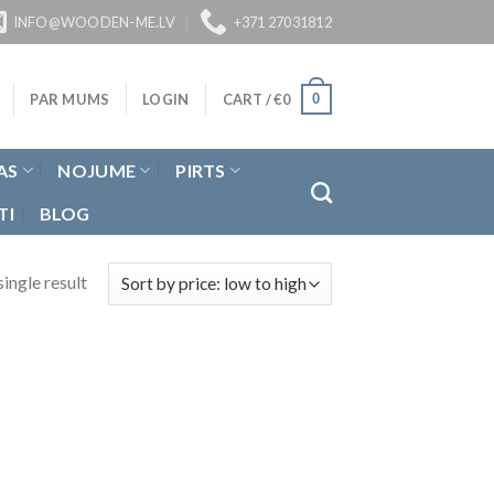
INFO@WOODEN-ME.LV
+371 27031812
0
PAR MUMS
LOGIN
CART /
€
0
AS
NOJUME
PIRTS
TI
BLOG
ingle result