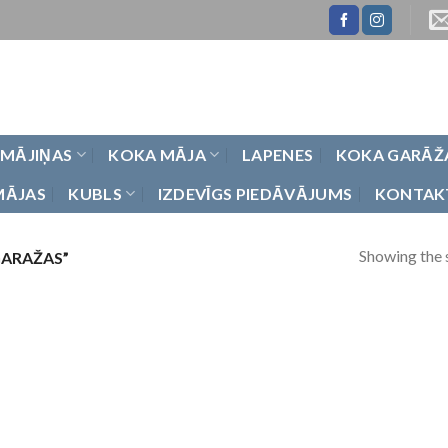
 MĀJIŅAS
KOKA MĀJA
LAPENES
KOKA GARĀŽ
MĀJAS
KUBLS
IZDEVĪGS PIEDĀVĀJUMS
KONTAK
Showing the s
ARAŽAS”