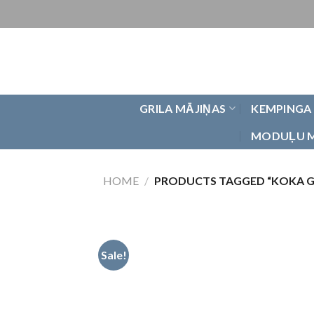
Skip
to
content
GRILA MĀJIŅAS
KEMPINGA
MODUĻU 
HOME
/
PRODUCTS TAGGED “KOKA G
Sale!
Pievienot
vēlmju
sarakstam