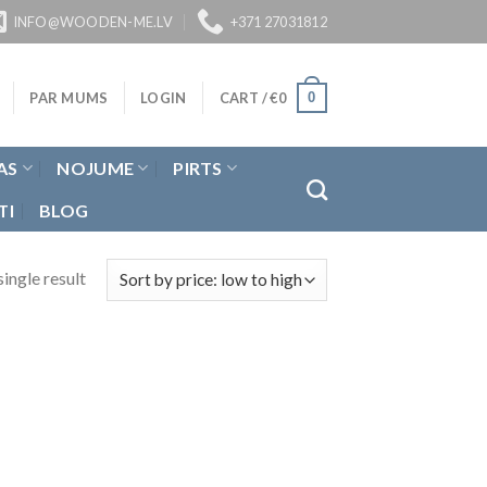
INFO@WOODEN-ME.LV
+371 27031812
0
PAR MUMS
LOGIN
CART /
€
0
AS
NOJUME
PIRTS
TI
BLOG
ingle result