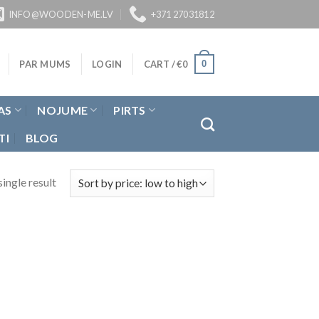
INFO@WOODEN-ME.LV
+371 27031812
0
PAR MUMS
LOGIN
CART /
€
0
AS
NOJUME
PIRTS
TI
BLOG
ingle result