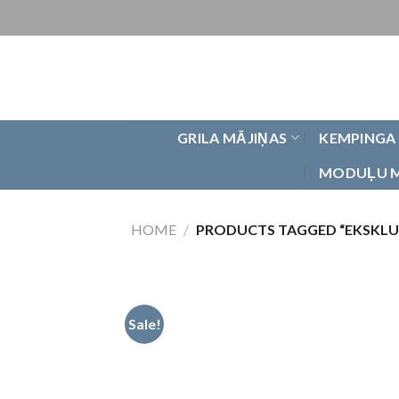
Skip
to
content
GRILA MĀJIŅAS
KEMPINGA
MODUĻU 
HOME
/
PRODUCTS TAGGED “EKSKLUZ
Sale!
Pievienot
vēlmju
sarakstam