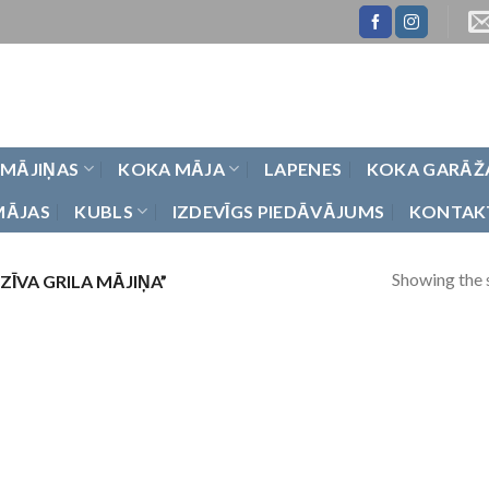
 MĀJIŅAS
KOKA MĀJA
LAPENES
KOKA GARĀŽ
MĀJAS
KUBLS
IZDEVĪGS PIEDĀVĀJUMS
KONTAK
Showing the s
ĪVA GRILA MĀJIŅA”