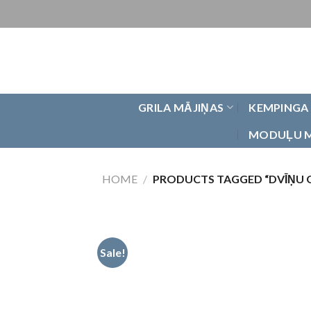
Skip
to
content
GRILA MĀJIŅAS
KEMPINGA
MODUĻU 
HOME
/
PRODUCTS TAGGED “DVĪŅU GRI
Sale!
Pievienot
vēlmju
sarakstam