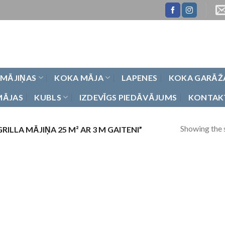
 MĀJIŅAS
KOKA MĀJA
LAPENES
KOKA GARĀŽ
MĀJAS
KUBLS
IZDEVĪGS PIEDĀVĀJUMS
KONTAK
Showing the s
LLA MĀJIŅA 25 M² AR 3 M GAITENI”