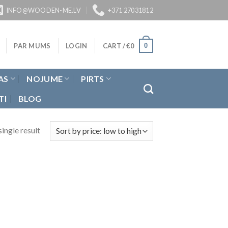
INFO@WOODEN-ME.LV
+371 27031812
0
PAR MUMS
LOGIN
CART /
€
0
AS
NOJUME
PIRTS
TI
BLOG
ingle result