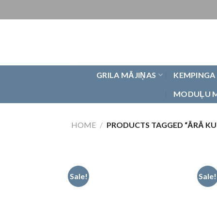
Skip
to
content
GRILA MĀJIŅAS
KEMPINGA
MODUĻU 
HOME
/
PRODUCTS TAGGED “ĀRĀ KU
Sale!
Sale!
Pievienot
vēlmju
sarakstam