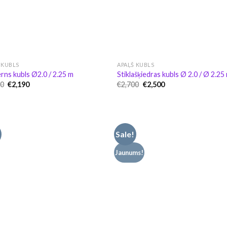
 KUBLS
APAĻŠ KUBLS
ns kubls Ø2.0 / 2.25 m
Stiklašķiedras kubls Ø 2.0 / Ø 2.25
Original
Current
Original
Current
60
€
2,190
€
2,700
€
2,500
price
price
price
price
was:
is:
was:
is:
€2,360.
€2,190.
€2,700.
€2,500.
Sale!
Jaunums!
Pievienot
Pievie
vēlmju
vēlmj
sarakstam
saraks