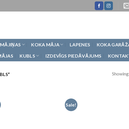
 MĀJIŅAS
KOKA MĀJA
LAPENES
KOKA GARĀŽ
MĀJAS
KUBLS
IZDEVĪGS PIEDĀVĀJUMS
KONTAK
Showing a
BLS”
Sale!
Pievienot
Pievie
vēlmju
vēlmj
sarakstam
saraks