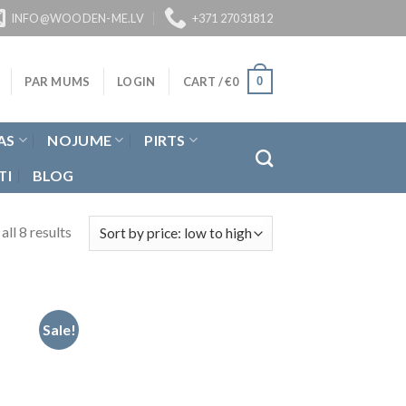
INFO@WOODEN-ME.LV
+371 27031812
0
PAR MUMS
LOGIN
CART /
€
0
AS
NOJUME
PIRTS
TI
BLOG
ll 8 results
Sale!
not
Pievienot
u
vēlmju
tam
sarakstam