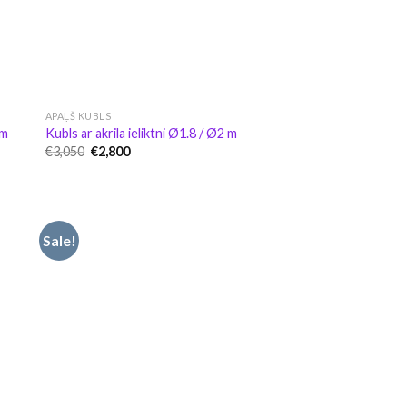
APAĻŠ KUBLS
 m
Kubls ar akrila ieliktni Ø1.8 / Ø2 m
Original
Current
€
3,050
€
2,800
price
price
was:
is:
€3,050.
€2,800.
Sale!
not
Pievienot
u
vēlmju
tam
sarakstam