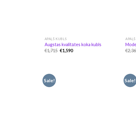
APAĻŠ KUBLS
APAĻŠ
Augstas kvalitātes koka kubls
Moder
Original
Current
€
1,715
€
1,590
€
2,3
price
price
was:
is:
€1,715.
€1,590.
Sale!
Sale!
Pievienot
vēlmju
sarakstam