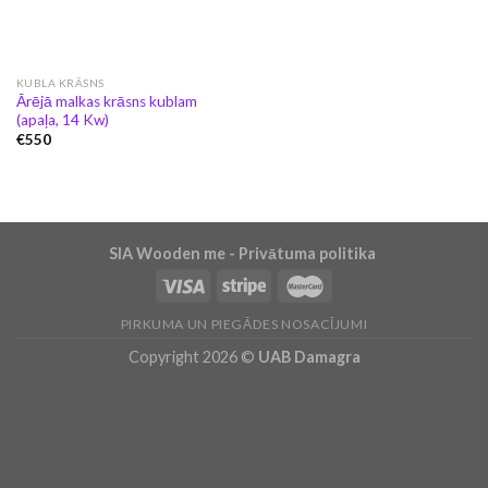
KUBLA KRĀSNS
Ārējā malkas krāsns kublam
(apaļa, 14 Kw)
€
550
SIA Wooden me - Privātuma politika
PIRKUMA UN PIEGĀDES NOSACĪJUMI
Copyright 2026 ©
UAB Damagra