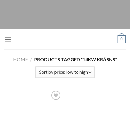
Skip
to
content
0
HOME
/
PRODUCTS TAGGED “14KW KRĀSNS”
Pievienot
vēlmju
sarakstam